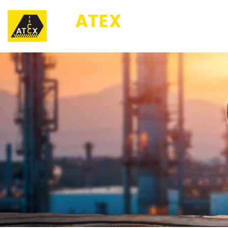
123ATEX.eu ®
O