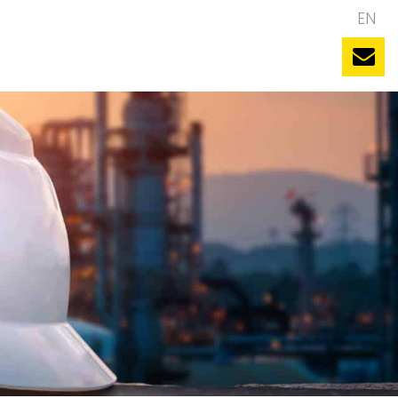
NL
EN
uws
Evenementen
Vacatures
Contact