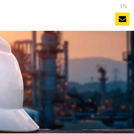
NL
EN
uws
Evenementen
Vacatures
Contact