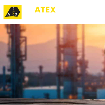
123ATEX.eu ®
O