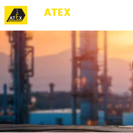
123ATEX.eu ®
O