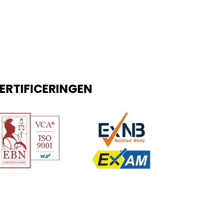
ERTIFICERINGEN
site door:
Dorst