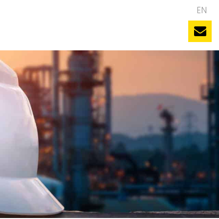
NL
EN
uws
Evenementen
Vacatures
Contact