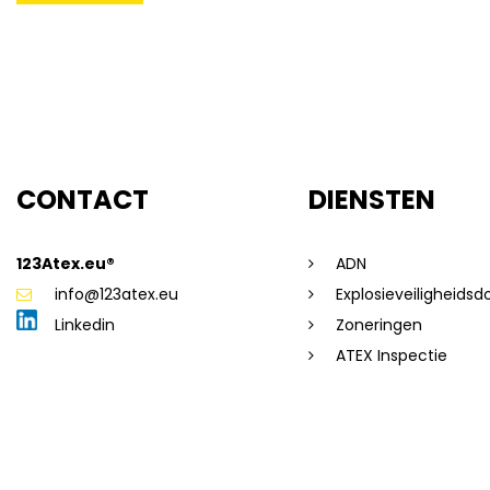
CONTACT
DIENSTEN
123Atex.eu®
ADN
info@123atex.eu
Explosieveiligheids
Linkedin
Zoneringen
ATEX Inspectie
(c) 123Atex.eu® |
Sitemap
|
Disclaimer
|
Privacyverklaring
|
Alg