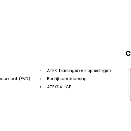
C
ATEX Trainingen en opleidingen
document (EVD)
Bedrijfscertificering
ATEX114 | CE
emene voorwaarden
|
Saas voorwaarden
|
Beleidsverklaring
| Web