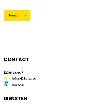
Terug
CONTACT
g
123Atex.eu®
info@123atex.eu
Linkedin
DIENSTEN