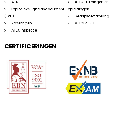
ADN
ATEX Trainingen en
Explosieveiligheidsdocument
opleidingen
(EVD)
Bedrijfscertificering
Zoneringen
ATEX114 | CE
ATEX Inspectie
CERTIFICERINGEN
(c) 123Atex.eu® |
Sitemap
|
Disclaimer
|
Privacyverklaring
|
Algemene
voorwaarden
|
Saas voorwaarden
|
Beleidsverklaring
| Website door: