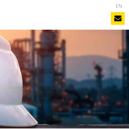
NL
EN
uws
Evenementen
Vacatures
Contact