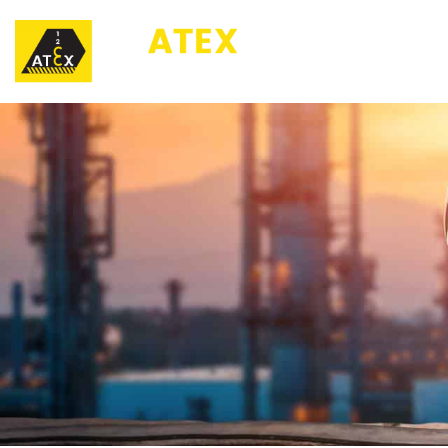
123ATEX.eu ®
O