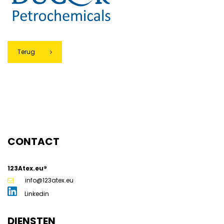
Terug
g
CONTACT
123Atex.eu®
info@123atex.eu
Linkedin
DIENSTEN