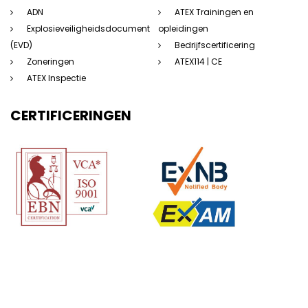
ADN
ATEX Trainingen en
Explosieveiligheidsdocument
opleidingen
(EVD)
Bedrijfscertificering
Zoneringen
ATEX114 | CE
ATEX Inspectie
CERTIFICERINGEN
(c) 123Atex.eu® |
Sitemap
|
Disclaimer
|
Privacyverklaring
|
Algemene