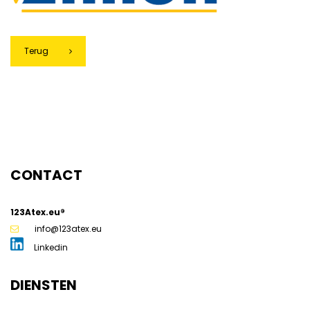
Terug
g
CONTACT
123Atex.eu®
info@123atex.eu
Linkedin
DIENSTEN