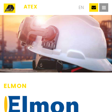
NL
EN
ELMON