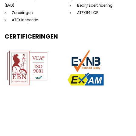
(EVD)
Bedrijfscertificering
Zoneringen
ATEX114 | CE
ATEX Inspectie
CERTIFICERINGEN
(c) 123Atex.eu® |
Sitemap
|
Disclaimer
|
Privacyverklaring
|
Algemene
voorwaarden
|
Saas voorwaarden
|
Beleidsverklaring
| Website door:
Dorst