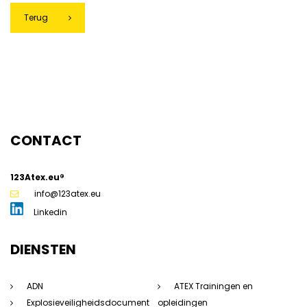
Terug
CONTACT
g
123Atex.eu®
info@123atex.eu
Linkedin
DIENSTEN
ADN
ATEX Trainingen en
Explosieveiligheidsdocument
opleidingen