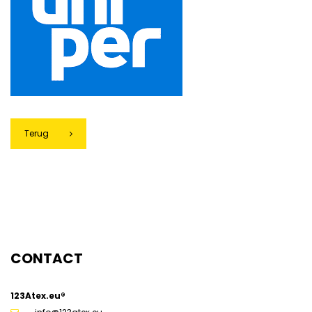
Terug
g
CONTACT
123Atex.eu®