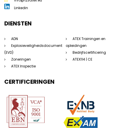
info@123atex.eu
Linkedin
DIENSTEN
ADN
ATEX Trainingen en
Explosieveiligheidsdocument
opleidingen
(EVD)
Bedrijfscertificering
Zoneringen
ATEX114 | CE
ATEX Inspectie
CERTIFICERINGEN