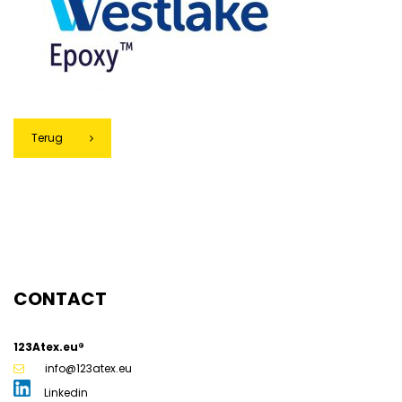
Terug
g
CONTACT
123Atex.eu®
info@123atex.eu
Linkedin