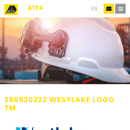
NL
EN
250520222 WESTLAKE LOGO
TM