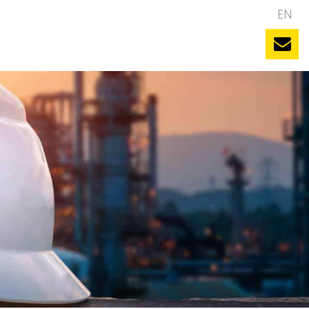
NL
EN
uws
Evenementen
Vacatures
Contact