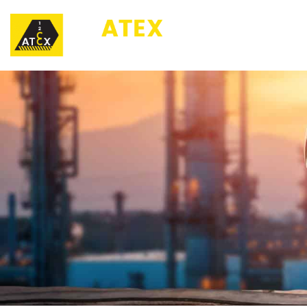
123ATEX.eu ®
O