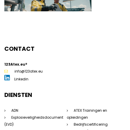
CONTACT
123Atex.eu®
g
info@123atex.eu
Linkedin
DIENSTEN
ADN
ATEX Trainingen en
Explosieveiligheidsdocument
opleidingen
(EVD)
Bedrijfscertificering