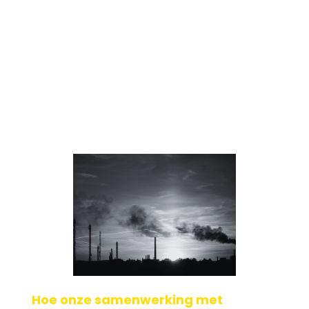
123ATEX.eu ® en KiK/MPI nodigen jou uit voor een essentieel
kennisevenement. De energietransitie is in volle gang en
waterstof wordt wereldwijd gezie[...]
Geplaatst op: 01-12-2025
Lees verder
Hoe onze samenwerking met