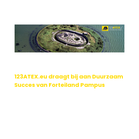
123ATEX.eu draagt bij aan Duurzaam
Succes van Forteiland Pampus
Het duurzame en zelfvoorzienende energiesysteem van
Forteiland Pampus is een prestatie van formaat.
Demissionair minister Rob Jetten was aanwezig bij [...]
Geplaatst op: 05-06-2024
Lees verder