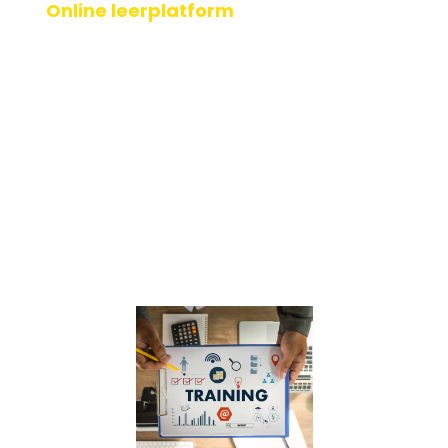
Online leerplatform
𝗪𝗮𝗮𝗿𝗼𝗺 𝗵𝗲𝗯𝗯𝗲𝗻 𝗷𝘂𝗹𝗹𝗶𝗲 𝗲𝗲𝗻 𝗼𝗻𝗹𝗶𝗻𝗲 𝗹𝗲𝗲𝗿𝗽𝗹𝗮𝘁𝗳�[...]
Geplaatst op: 20-02-2025
Lees verder