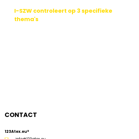
I-SZW controleert op 3 specifieke
thema's
BRZO bedrijven, let op! Zet tijdig het juiste beleid uit om
overtreding te voorkomen. Wij helpen jullie met het geven
van voorlichting en advies o[...]
Geplaatst op: 16-12-2019
Lees verder
CONTACT
123Atex.eu®
info@123atex.eu