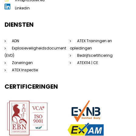
Linkedin
DIENSTEN
ADN
ATEX Trainingen en
Explosieveiligheidsdocument
opleidingen
(EVD)
Bedrijfscertificering
Zoneringen
ATEX114 | CE
ATEX Inspectie
CERTIFICERINGEN