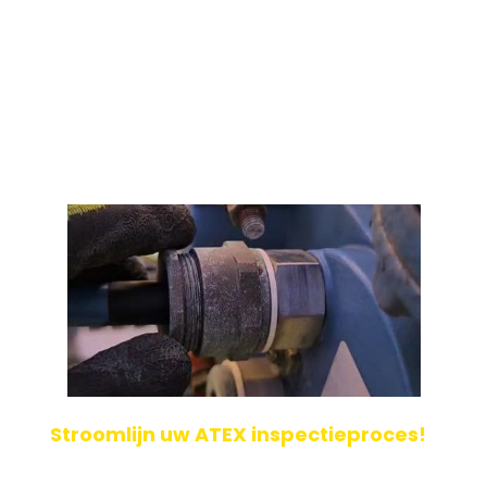
vraagstukken in Noord-Nederland? Met onz[...]
Geplaatst op: 23-06-2025
Lees verder
Stroomlijn uw ATEX inspectieproces!
Bij 123ATEX.eu begrijpen we hoe cruciaal een efficiënt