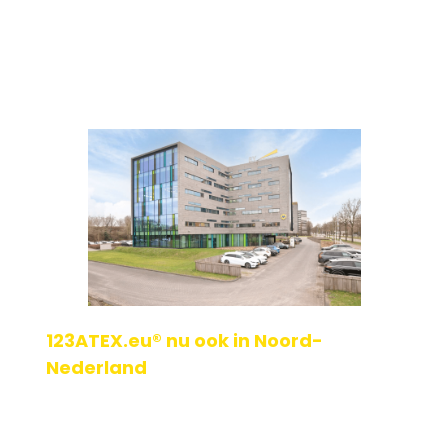
123ATEX.eu® nu ook in Noord-
Nederland
Met trots kondigen wij aan dat 123ATEX.eu® per 1 september
een nieuwe vestiging opent in Zwolle. Heb je ATEX