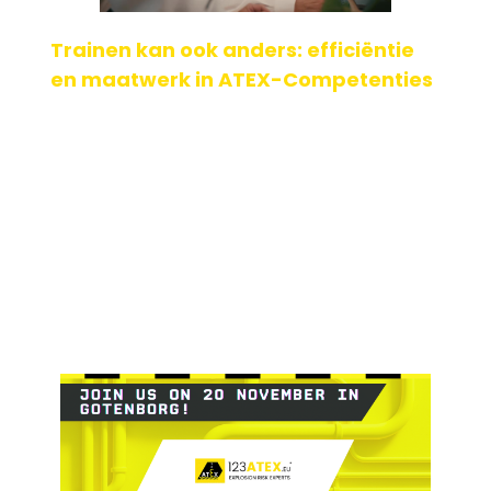
Trainen kan ook anders: efficiëntie
en maatwerk in ATEX-Competenties
Personeelscompetenties op peil houden is cruciaal én
vaak verplicht vanuit de ARBO-wet en geldende normen.
De realiteit is echter dat de personele be[...]
Geplaatst op: 20-11-2025
Lees verder