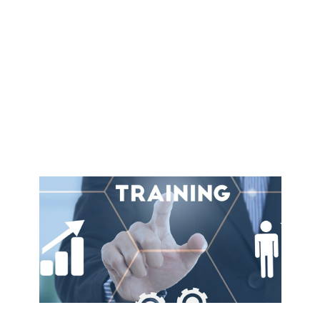
inspectieproces is. Daarom hebben wij een innovatieve,
gebruiksvriendelijke Inspectie Manageme[...]
Geplaatst op: 20-02-2025
Lees verder