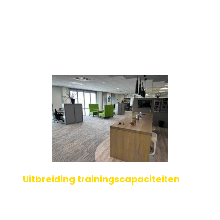
Uitbreiding trainingscapaciteiten
Recent hebben wij bij 123ATEX.eu een belangrijke mijlpaal
bereikt: we zijn intern verhuisd naar een groter kantoor.