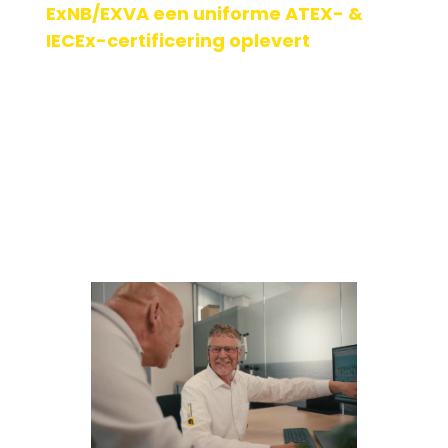
ExNB/EXVA een uniforme ATEX- &
IECEx-certificering oplevert
123ATEX.eu werkt al enige tijd samen met ExNB/EXVA, een
gewaardeerde Notified Body en IECEx-certificatie-
instantie (Certification Body). Deze samenwer[...]
Geplaatst op: 26-11-2025
Lees verder