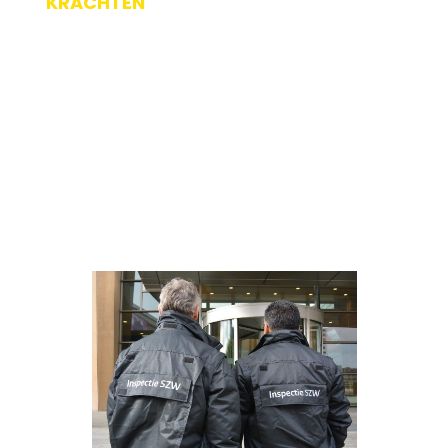
KRACHTEN
Vector Eyes en 123ATEX BUNDELEN KRACHTEN OM ASSET
OWNERS NOG GERICHTER TE BEDIENEN. Sinds enige tijd
werken Vector Eyes en 123ATEX samen aan een aa[...]
Geplaatst op: 03-05-2022
Lees verder